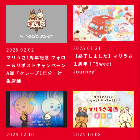
2025.01.31
2025.02.02
【終了しました】マリうさ
マリうさ1周年記念 フォロ
１周年！“Sweet
ー＆リポストキャンペーン
Journey”
A賞「クレープ1年分」対
象店舗
2024.12.10
2024.10.08