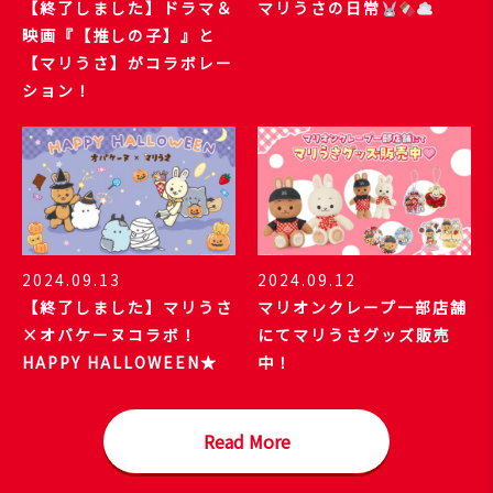
【終了しました】ドラマ＆
マリうさの日常
映画『【推しの子】』と
【マリうさ】がコラボレー
ション！
2024.09.13
2024.09.12
【終了しました】マリうさ
マリオンクレープ一部店舗
×オバケーヌコラボ！
にてマリうさグッズ販売
HAPPY HALLOWEEN★
中！
Read More