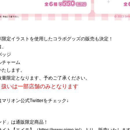
ボ限定イラストを使用したコラボグッズの販売も決定！
は、
バッジ
ルチャーム
いたします。
数量限定となります、予めご了承ください。
り扱いは一部店舗のみとなります
リオン公式Twitterをチェック↓
ンド」は通販限定商品！
【エイモ】（https://www.eimo.jp/）より、販売いたしま