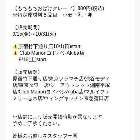
【もちもちおばけクレープ】800円(税込)

※特定原材料８品目　小麦・乳・卵

【販売期間】

9/15(金)～10/31(火)

 Club MarionヨドバシAkiba店

     9/16(土)start

【販売店舗】

原宿竹下通り店/東京ソラマチ店/渋谷モディ

店/東京タワー店/ジ　アウトレット湘南平塚

店
/Club MarionヨドバシAkiba店/マルイファ

ミリー志木店/ウィングキッチン京急蒲田店

※店舗により販売開始時期が異なります。

予めご了承ください。

皆様のお越しをスタッフ一同
