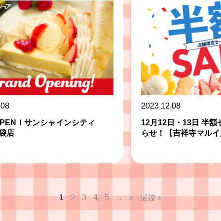
.08
2023.12.08
PEN！サンシャインシティ
12月12日・13日 半
池袋店
らせ！【吉祥寺マルイ
1
2
3
4
5
...
»
最後 »