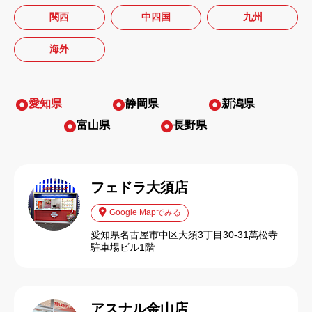
関西
中四国
九州
海外
愛知県
静岡県
新潟県
富山県
長野県
フェドラ大須店
Google Mapでみる
愛知県名古屋市中区大須3丁目30-31萬松寺
駐車場ビル1階
アスナル金山店